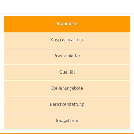
Beratung zur Tagespflege erhalten Sie auch über die
Kontaktdaten der Mobilen Pflege!
Standorte
Ansprechpartner
Praxisanleiter
Qualität
Stellenangebote
Berichterstattung
Imagefilme