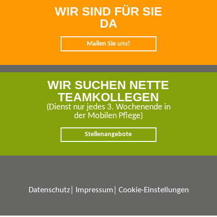
WIR SIND FÜR SIE
DA
Mailen Sie uns!
WIR SUCHEN NETTE
TEAMKOLLEGEN
(Dienst nur jedes 3. Wochenende in
der Mobilen Pflege)
Stellenangebote
© 2026 Coester Pflege ·
info@coester-pflege.de
· www.coester-pflege.de
Datenschutz
Impressum
Cookie-Einstellungen